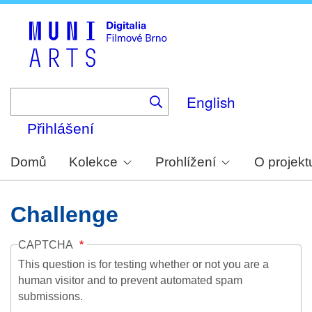
Skip
to
main
content
English
Přihlášení
Domů
Kolekce
Prohlížení
O projekt
Challenge
CAPTCHA
This question is for testing whether or not you are a
human visitor and to prevent automated spam
submissions.