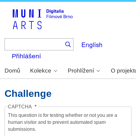
Skip
to
main
content
English
Přihlášení
Domů
Kolekce
Prohlížení
O projekt
Challenge
CAPTCHA
This question is for testing whether or not you are a
human visitor and to prevent automated spam
submissions.