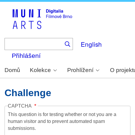
Skip
to
main
content
English
Přihlášení
Domů
Kolekce
Prohlížení
O projekt
Challenge
CAPTCHA
This question is for testing whether or not you are a
human visitor and to prevent automated spam
submissions.