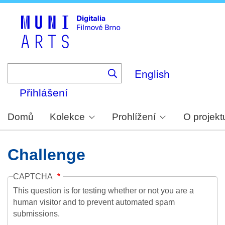
Skip
to
main
content
English
Přihlášení
Domů
Kolekce
Prohlížení
O projekt
Challenge
CAPTCHA
This question is for testing whether or not you are a
human visitor and to prevent automated spam
submissions.