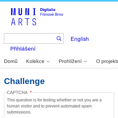
Skip
to
main
content
English
Přihlášení
Domů
Kolekce
Prohlížení
O projekt
Challenge
CAPTCHA
This question is for testing whether or not you are a
human visitor and to prevent automated spam
submissions.