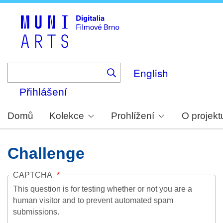
Skip
to
main
content
English
Přihlášení
Domů
Kolekce
Prohlížení
O projekt
Challenge
CAPTCHA
This question is for testing whether or not you are a
human visitor and to prevent automated spam
submissions.