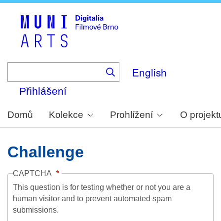
Skip
to
main
content
English
Přihlášení
Domů
Kolekce
Prohlížení
O projekt
Challenge
CAPTCHA
This question is for testing whether or not you are a
human visitor and to prevent automated spam
submissions.