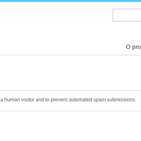
Skip
to
main
content
O pro
re a human visitor and to prevent automated spam submissions.