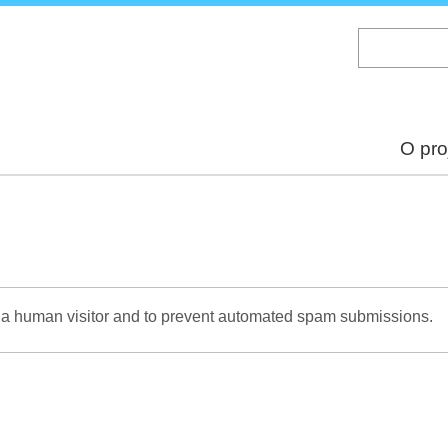
Skip
to
main
content
O pro
re a human visitor and to prevent automated spam submissions.