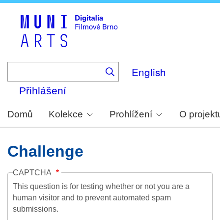
Skip
to
main
content
English
Přihlášení
Domů
Kolekce
Prohlížení
O projekt
Challenge
CAPTCHA
This question is for testing whether or not you are a
human visitor and to prevent automated spam
submissions.