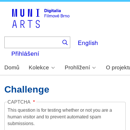
Skip
to
main
content
English
Přihlášení
Domů
Kolekce
Prohlížení
O projekt
Challenge
CAPTCHA
This question is for testing whether or not you are a
human visitor and to prevent automated spam
submissions.