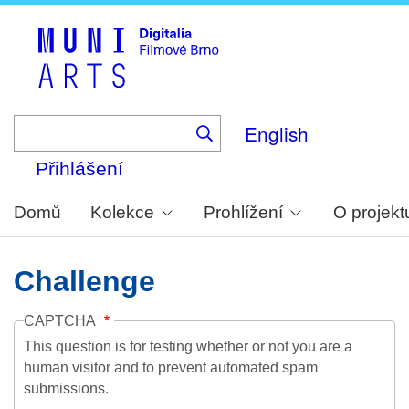
Skip
to
main
content
English
Přihlášení
Domů
Kolekce
Prohlížení
O projekt
Challenge
CAPTCHA
This question is for testing whether or not you are a
human visitor and to prevent automated spam
submissions.