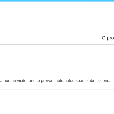
Skip
to
main
content
O pro
re a human visitor and to prevent automated spam submissions.