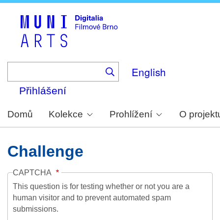
Skip
to
main
content
English
Přihlášení
Domů
Kolekce
Prohlížení
O projekt
Challenge
CAPTCHA
This question is for testing whether or not you are a
human visitor and to prevent automated spam
submissions.