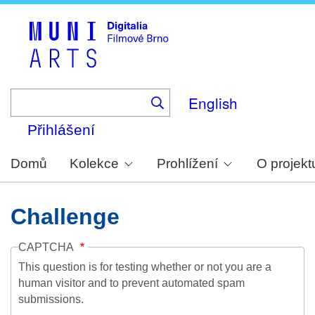
Skip
to
main
content
English
Přihlášení
Domů
Kolekce
Prohlížení
O projekt
Challenge
CAPTCHA
This question is for testing whether or not you are a
human visitor and to prevent automated spam
submissions.