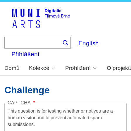
Skip
to
main
content
English
Přihlášení
Domů
Kolekce
Prohlížení
O projekt
Challenge
CAPTCHA
This question is for testing whether or not you are a
human visitor and to prevent automated spam
submissions.