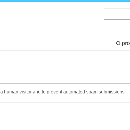
Skip
to
main
content
O pro
re a human visitor and to prevent automated spam submissions.