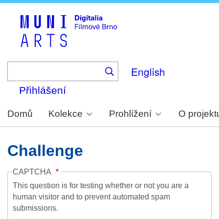
Skip
to
main
content
English
Přihlášení
Domů
Kolekce
Prohlížení
O projekt
Challenge
CAPTCHA
This question is for testing whether or not you are a
human visitor and to prevent automated spam
submissions.