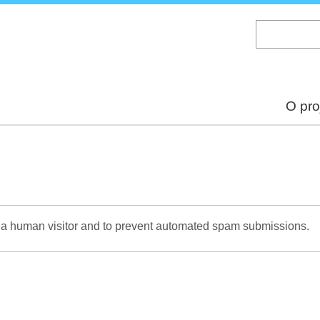
Skip
to
main
content
O pro
re a human visitor and to prevent automated spam submissions.