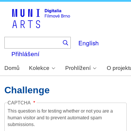
Skip
to
main
content
English
Přihlášení
Domů
Kolekce
Prohlížení
O projekt
Challenge
CAPTCHA
This question is for testing whether or not you are a
human visitor and to prevent automated spam
submissions.