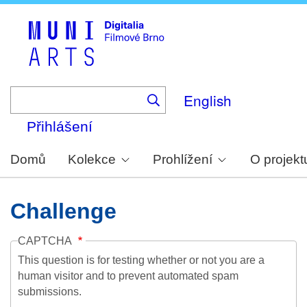
Skip
to
main
content
English
Přihlášení
Domů
Kolekce
Prohlížení
O projekt
Challenge
CAPTCHA
This question is for testing whether or not you are a
human visitor and to prevent automated spam
submissions.