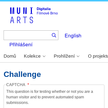
Skip
to
main
content
English
Přihlášení
Domů
Kolekce
Prohlížení
O projekt
Challenge
CAPTCHA
This question is for testing whether or not you are a
human visitor and to prevent automated spam
submissions.