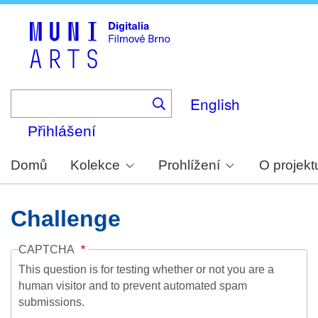
Skip
to
main
content
English
Přihlášení
Domů
Kolekce
Prohlížení
O projekt
Challenge
CAPTCHA
This question is for testing whether or not you are a
human visitor and to prevent automated spam
submissions.