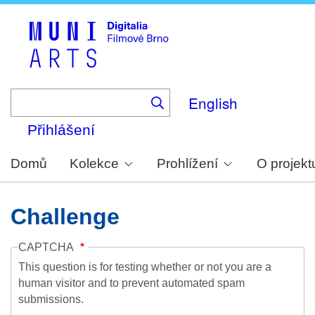
Skip
to
main
content
English
Přihlášení
Domů
Kolekce
Prohlížení
O projekt
Challenge
CAPTCHA
This question is for testing whether or not you are a
human visitor and to prevent automated spam
submissions.