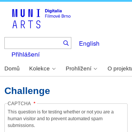
Skip
to
main
content
English
Přihlášení
Domů
Kolekce
Prohlížení
O projekt
Challenge
CAPTCHA
This question is for testing whether or not you are a
human visitor and to prevent automated spam
submissions.