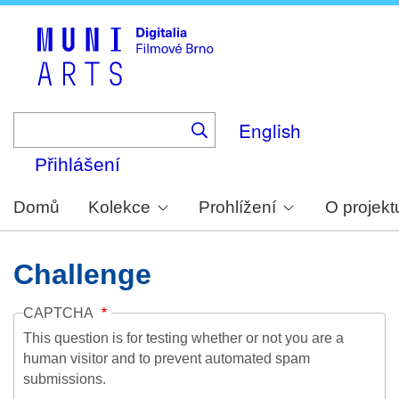
Skip
to
main
content
English
Přihlášení
Domů
Kolekce
Prohlížení
O projekt
Challenge
CAPTCHA
This question is for testing whether or not you are a
human visitor and to prevent automated spam
submissions.