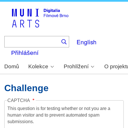
Skip
to
main
content
English
Přihlášení
Domů
Kolekce
Prohlížení
O projekt
Challenge
CAPTCHA
This question is for testing whether or not you are a
human visitor and to prevent automated spam
submissions.