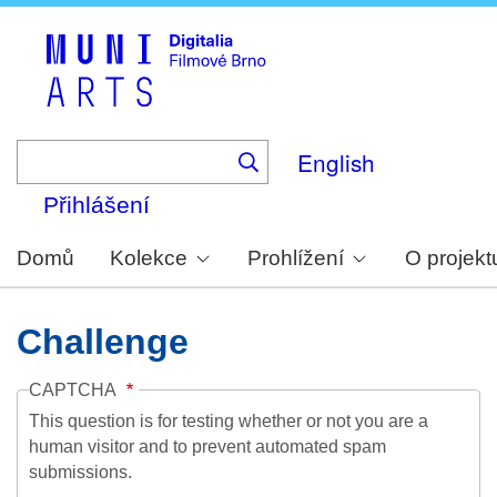
Skip
to
main
content
English
Přihlášení
Domů
Kolekce
Prohlížení
O projekt
Challenge
CAPTCHA
This question is for testing whether or not you are a
human visitor and to prevent automated spam
submissions.