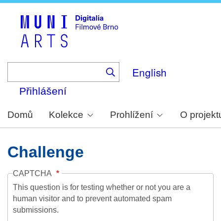
Skip
to
main
content
English
Přihlášení
Domů
Kolekce
Prohlížení
O projekt
Challenge
CAPTCHA
This question is for testing whether or not you are a
human visitor and to prevent automated spam
submissions.