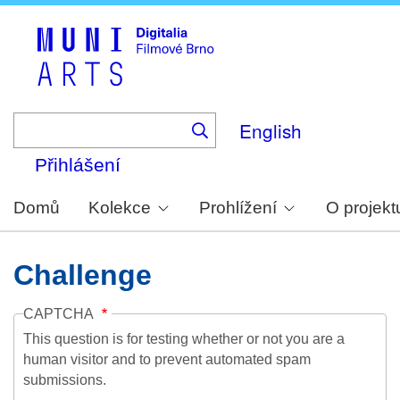
Skip
to
main
content
English
Přihlášení
Domů
Kolekce
Prohlížení
O projekt
Challenge
CAPTCHA
This question is for testing whether or not you are a
human visitor and to prevent automated spam
submissions.