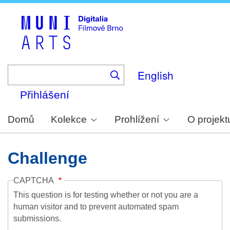
Skip
to
main
content
English
Přihlášení
Domů
Kolekce
Prohlížení
O projekt
Challenge
CAPTCHA
This question is for testing whether or not you are a
human visitor and to prevent automated spam
submissions.