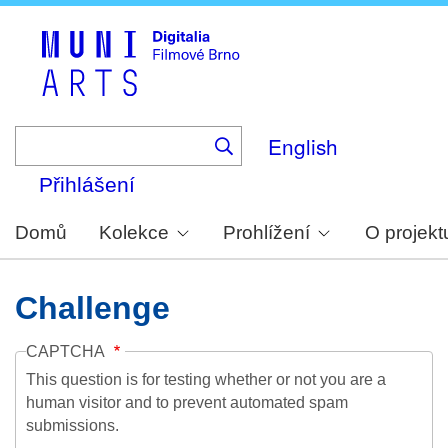
Skip
to
main
content
English
Přihlášení
Domů
Kolekce
Prohlížení
O projekt
Challenge
CAPTCHA
This question is for testing whether or not you are a
human visitor and to prevent automated spam
submissions.