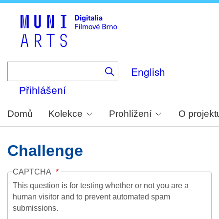
Skip
to
main
content
English
Přihlášení
Domů
Kolekce
Prohlížení
O projekt
Challenge
CAPTCHA
This question is for testing whether or not you are a
human visitor and to prevent automated spam
submissions.