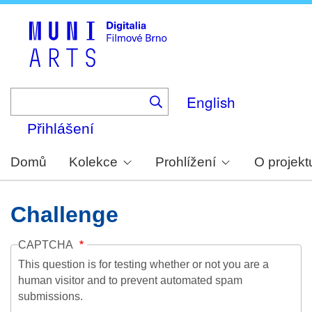
Skip
to
main
content
English
Přihlášení
Domů
Kolekce
Prohlížení
O projekt
Challenge
CAPTCHA
This question is for testing whether or not you are a
human visitor and to prevent automated spam
submissions.