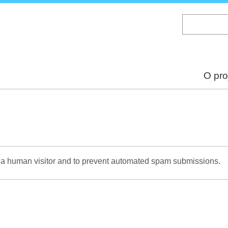
Skip
to
main
content
O pro
re a human visitor and to prevent automated spam submissions.