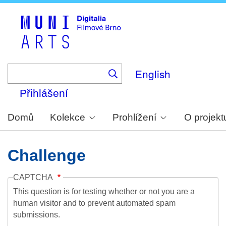
Skip
to
main
content
English
Přihlášení
Domů
Kolekce
Prohlížení
O projekt
Challenge
CAPTCHA
This question is for testing whether or not you are a
human visitor and to prevent automated spam
submissions.