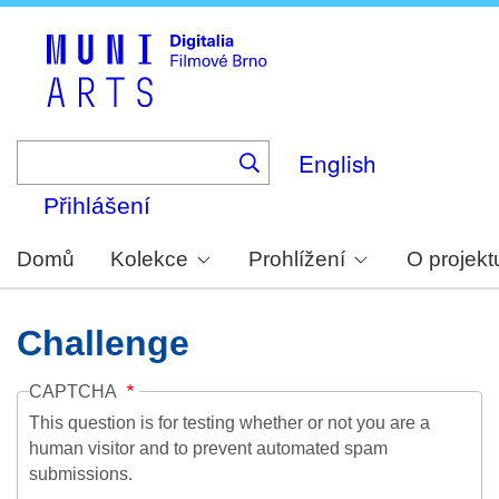
Skip
to
main
content
English
Přihlášení
Domů
Kolekce
Prohlížení
O projekt
Challenge
CAPTCHA
This question is for testing whether or not you are a
human visitor and to prevent automated spam
submissions.