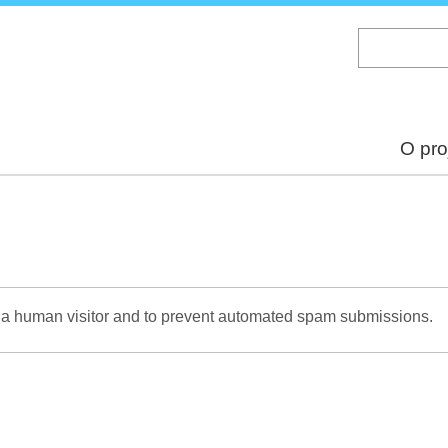
Skip
to
main
content
O pro
re a human visitor and to prevent automated spam submissions.