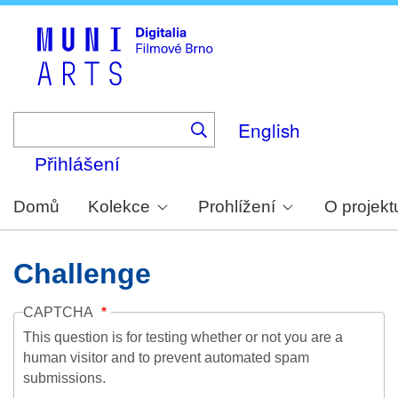
Skip
to
main
content
English
Přihlášení
Domů
Kolekce
Prohlížení
O projekt
Challenge
CAPTCHA
This question is for testing whether or not you are a
human visitor and to prevent automated spam
submissions.