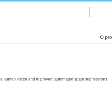
Skip
to
main
content
O pro
re a human visitor and to prevent automated spam submissions.