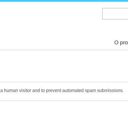
Skip
to
main
content
O pro
re a human visitor and to prevent automated spam submissions.