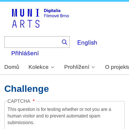
Skip
to
main
content
English
Přihlášení
Domů
Kolekce
Prohlížení
O projekt
Challenge
CAPTCHA
This question is for testing whether or not you are a
human visitor and to prevent automated spam
submissions.