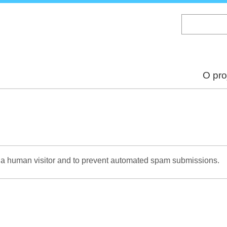
Skip
to
main
content
O pro
re a human visitor and to prevent automated spam submissions.