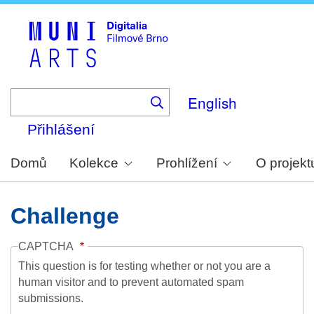
Skip
to
main
content
English
Přihlášení
Domů
Kolekce
Prohlížení
O projekt
Challenge
CAPTCHA
This question is for testing whether or not you are a
human visitor and to prevent automated spam
submissions.