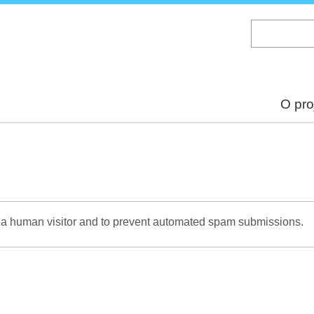
Skip
to
main
content
O pro
re a human visitor and to prevent automated spam submissions.