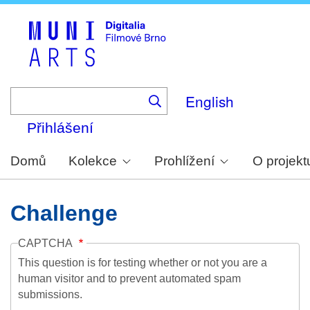
Skip
to
main
content
English
Přihlášení
Domů
Kolekce
Prohlížení
O projekt
Challenge
CAPTCHA
This question is for testing whether or not you are a
human visitor and to prevent automated spam
submissions.