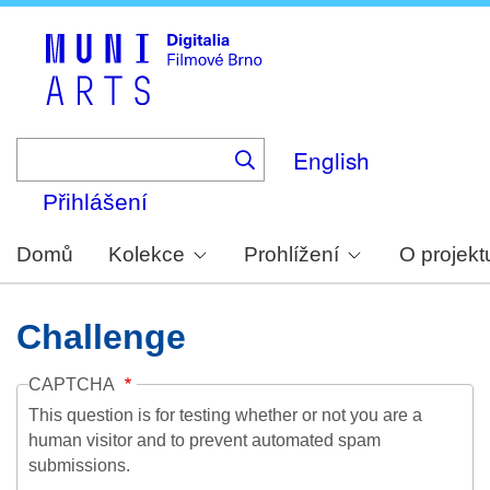
Skip
to
main
content
English
Přihlášení
Domů
Kolekce
Prohlížení
O projekt
Challenge
CAPTCHA
This question is for testing whether or not you are a
human visitor and to prevent automated spam
submissions.