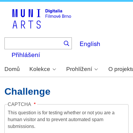
Skip
to
main
content
English
Přihlášení
Domů
Kolekce
Prohlížení
O projekt
Challenge
CAPTCHA
This question is for testing whether or not you are a
human visitor and to prevent automated spam
submissions.