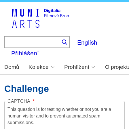
Skip
to
main
content
English
Přihlášení
Domů
Kolekce
Prohlížení
O projekt
Challenge
CAPTCHA
This question is for testing whether or not you are a
human visitor and to prevent automated spam
submissions.