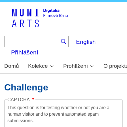
Skip
to
main
content
English
Přihlášení
Domů
Kolekce
Prohlížení
O projekt
Challenge
CAPTCHA
This question is for testing whether or not you are a
human visitor and to prevent automated spam
submissions.